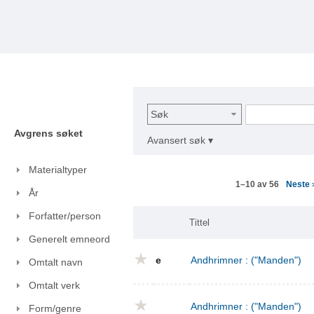
Søk
Avgrens søket
Avansert søk ▾
Materialtyper
Neste
1–10 av 56
År
Forfatter/person
Tittel
Generelt emneord
e
Andhrimner : ("Manden")
Omtalt navn
Omtalt verk
Andhrimner : ("Manden")
Form/genre