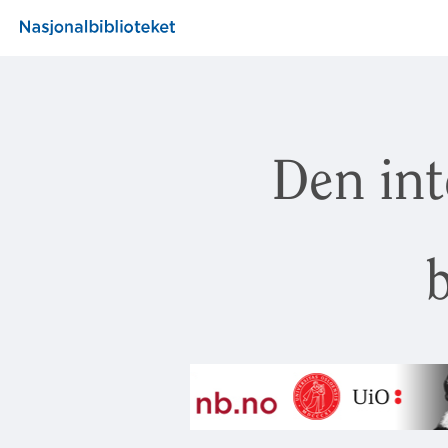
Den int
b