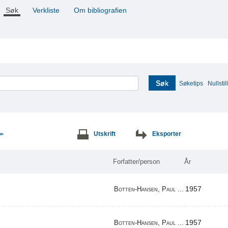
Søk
Verkliste
Om bibliografien
Søk
Søketips
Nullstill
Utskrift
Eksporter
>>
Forfatter/person
År
1957
Botten-Hansen, Paul ...
1957
Botten-Hansen, Paul ...