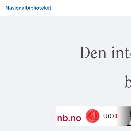
Den int
b