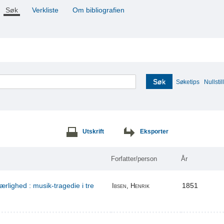
Søk
Verkliste
Om bibliografien
Søk
Søketips
Nullstill
Utskrift
Eksporter
Forfatter/person
År
ærlighed : musik-tragedie i tre
1851
Ibsen, Henrik