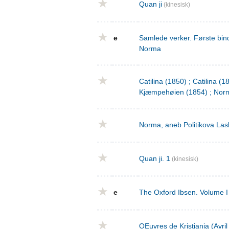
Quan ji
(kinesisk)
e
Samlede verker. Første bind
Norma
Catilina (1850) ; Catilina (
Kjæmpehøien (1854) ; Norm
Norma, aneb Politikova Las
Quan ji. 1
(kinesisk)
e
The Oxford Ibsen. Volume I 
OEuvres de Kristiania (Avri