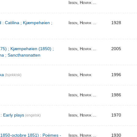
Ibsen, Henrik ...
 : Catilina ; Kjæmpehøien ;
1928
Ibsen, Henrik ...
1875) ; Kjæmpehøien (1850) ;
2005
Ibsen, Henrik ...
a ; Sancthansnatten
ka
1996
Ibsen, Henrik
(tsjekkisk)
1986
Ibsen, Henrik ...
: Early plays
1970
Ibsen, Henrik ...
(engelsk)
l 1850-octobre 1851) : Poèmes -
1930
Ibsen, Henrik ...