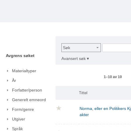
Søk
Avgrens søket
Avansert søk ▾
Materialtyper
1–10 av 10
År
Forfatter/person
Tittel
Generelt emneord
Norma, eller en Politikers Kj
Form/genre
akter
Utgiver
Språk