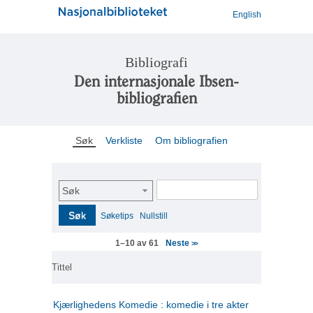
English
Bibliografi
Den internasjonale Ibsen-
bibliografien
Søk
Verkliste
Om bibliografien
Søk
Søk
Søketips
Nullstill
Neste
1–10 av 61
>>
Tittel
Kjærlighedens Komedie : komedie i tre akter