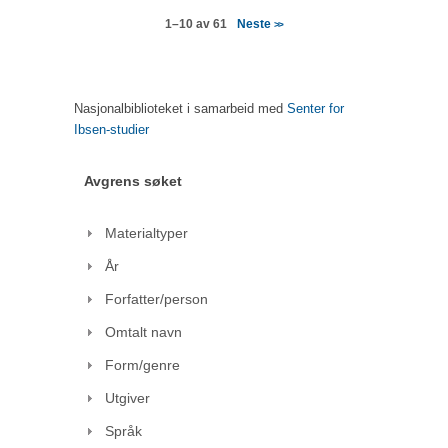
Neste
1–10 av 61
>>
Nasjonalbiblioteket i samarbeid med
Senter for
Ibsen-studier
Avgrens søket
Materialtyper
År
Forfatter/person
Omtalt navn
Form/genre
Utgiver
Språk