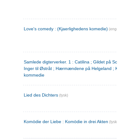
Love's comedy : (Kjaerlighedens komedie)
(engelsk)
Samlede digterverker. 1 : Catilina ; Gildet på Solhaug ; Fru
Inger til Østråt ; Hærmændene på Helgeland ; Kjærlighede
kommedie
Lied des Dichters
(tysk)
Komödie der Liebe : Komödie in drei Akten
(tysk)