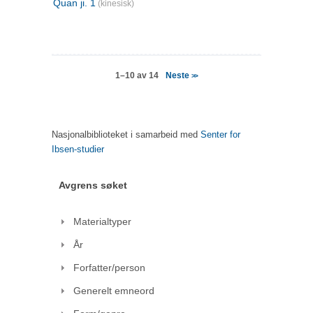
Quan ji. 1
(kinesisk)
Neste
1–10 av 14
>>
Nasjonalbiblioteket i samarbeid med
Senter for
Ibsen-studier
Avgrens søket
Materialtyper
År
Forfatter/person
Generelt emneord