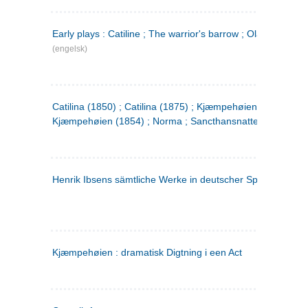
Early plays : Catiline ; The warrior's barrow ; Olaf Liljekran
(engelsk)
Catilina (1850) ; Catilina (1875) ; Kjæmpehøien (1850) ;
Kjæmpehøien (1854) ; Norma ; Sancthansnatten
Henrik Ibsens sämtliche Werke in deutscher Sprache. 2
(ty
Kjæmpehøien : dramatisk Digtning i een Act