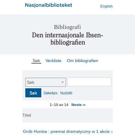
English
Bibliografi
Den internasjonale Ibsen-
bibliografien
Søk
Verkliste
Om bibliografien
Søk
Søk
Søketips
Nullstill
Neste
1–10 av 14
>>
Tittel
Grób Hunów : poemat dramatyczny w 1 akcie
(polsk)