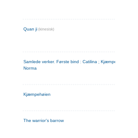
Quan ji
(kinesisk)
Samlede verker. Første bind : Catilina ; Kjæmpehøien ;
Norma
Kjæmpehøien
The warrior's barrow