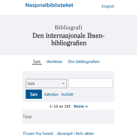
English
Bibliografi
Den internasjonale Ibsen-
bibliografien
Søk
Verkliste
Om bibliografien
Søk
Søk
Søketips
Nullstill
Neste
1–10 av 192
>>
Tittel
Fruen fra havet : skuespil i fem akter