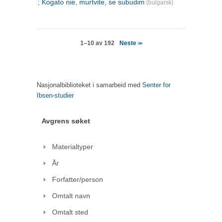
; Kogato nie, murtvite, se subudim
(bulgarsk)
Neste
1–10 av 192
>>
Nasjonalbiblioteket i samarbeid med
Senter for
Ibsen-studier
Avgrens søket
Materialtyper
År
Forfatter/person
Omtalt navn
Omtalt sted