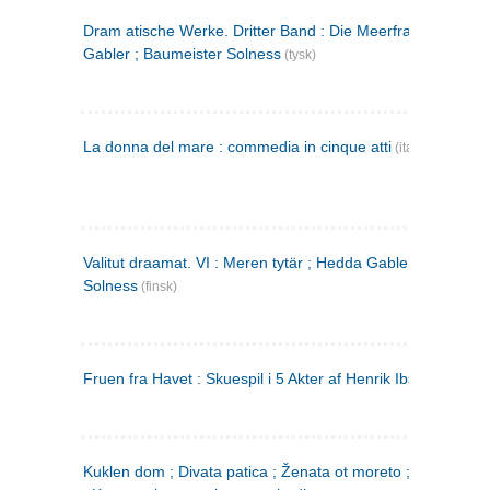
Dram atische Werke. Dritter Band : Die Meerfrau ; Hedda
Gabler ; Baumeister Solness
(tysk)
La donna del mare : commedia in cinque atti
(italiensk)
Valitut draamat. VI : Meren tytär ; Hedda Gabler ; Rakentaj
Solness
(finsk)
Fruen fra Havet : Skuespil i 5 Akter af Henrik Ibsen
Kuklen dom ; Divata patica ; Ženata ot moreto ; Malkijat Ejo