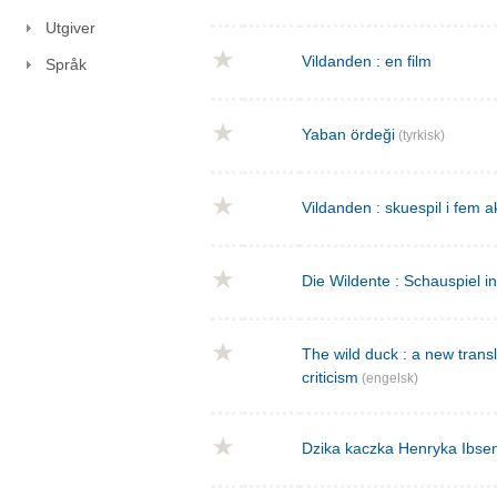
Utgiver
Vildanden : en film
Språk
Yaban ördeği
(tyrkisk)
Vildanden : skuespil i fem a
Die Wildente : Schauspiel i
The wild duck : a new transla
criticism
(engelsk)
Dzika kaczka Henryka Ibse