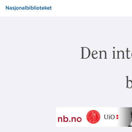
Den int
b