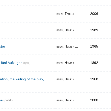
2006
Ibsen, Tancred ...
1989
Ibsen, Henrik ...
kter
1965
Ibsen, Henrik ...
n fünf Aufzügen
1892
Ibsen, Henrik ...
(tysk)
tion, the writing of the play,
1968
Ibsen, Henrik ...
na
2000
Ibsen, Henrik ...
(polsk)