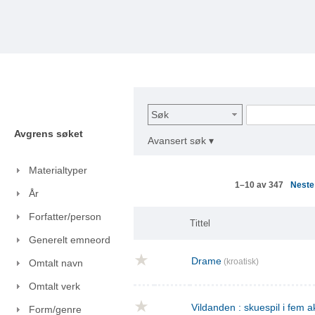
Søk
Avgrens søket
Avansert søk ▾
Materialtyper
Nest
1–10 av 347
År
Forfatter/person
Tittel
Generelt emneord
Drame
(kroatisk)
Omtalt navn
Omtalt verk
Vildanden : skuespil i fem a
Form/genre