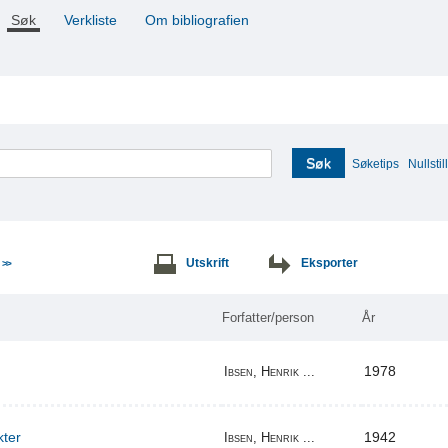
Søk
Verkliste
Om bibliografien
Søk
Søketips
Nullstill
e
Utskrift
Eksporter
>>
Forfatter/person
År
1978
Ibsen, Henrik ...
kter
1942
Ibsen, Henrik ...