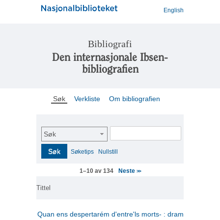
English
Bibliografi
Den internasjonale Ibsen-
bibliografien
Søk
Verkliste
Om bibliografien
Søk
Søk
Søketips
Nullstill
Neste
1–10 av 134
>>
Tittel
Quan ens despertarém d'entre'ls morts- : drama en tres