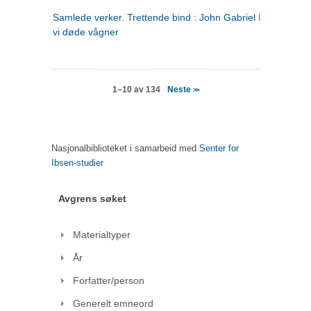
Samlede verker. Trettende bind : John Gabriel Borkman ; 
vi døde vågner
Neste
1–10 av 134
>>
Nasjonalbiblioteket i samarbeid med
Senter for
Ibsen-studier
Avgrens søket
Materialtyper
År
Forfatter/person
Generelt emneord