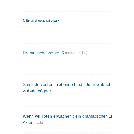
Når vi døde våkner
Dramatische werke. 3
(nederlandsk)
Samlede verker. Trettende bind : John Gabriel Borkman ; 
vi døde vågner
Wenn wir Toten erwachen : ein dramatischer Epilog in drei
Akten
(tysk)