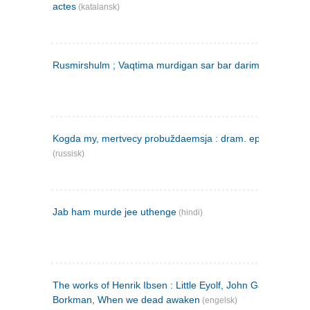
actes
(katalansk)
Rusmirshulm ; Vaqtima murdigan sar bar darim
(farsi)
Kogda my, mertvecy probuždaemsja : dram. epilog v 3 d
(russisk)
Jab ham murde jee uthenge
(hindi)
The works of Henrik Ibsen : Little Eyolf, John Gabriel
Borkman, When we dead awaken
(engelsk)