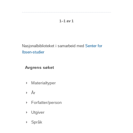
1–1 av 1
Nasjonalbiblioteket i samarbeid med
Senter for
Ibsen-studier
Avgrens søket
Materialtyper
År
Forfatter/person
Utgiver
Språk