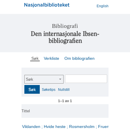
English
Bibliografi
Den internasjonale Ibsen-
bibliografien
Søk
Verkliste
Om bibliografien
Søk
Søk
Søketips
Nullstill
1–1 av 1
Tittel
Vildanden ; Hvide heste ; Rosmersholm ; Fruen fra havet