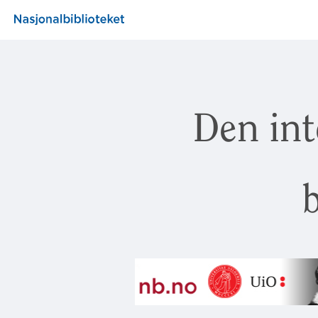
Den int
b