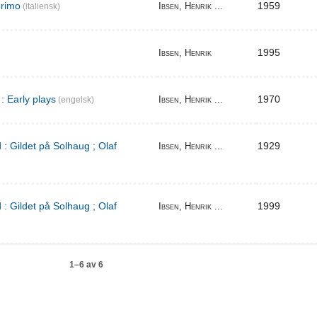
primo
1959
Ibsen, Henrik ...
(italiensk)
1995
Ibsen, Henrik
: Early plays
1970
Ibsen, Henrik ...
(engelsk)
 : Gildet på Solhaug ; Olaf
1929
Ibsen, Henrik ...
 : Gildet på Solhaug ; Olaf
1999
Ibsen, Henrik ...
1–6 av 6