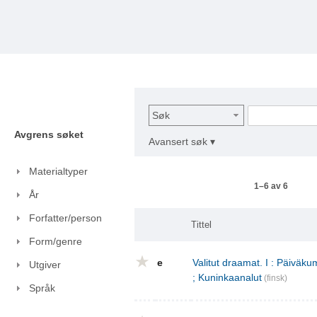
Søk
Avgrens søket
Avansert søk ▾
Materialtyper
1–6 av 6
År
Forfatter/person
Tittel
Form/genre
e
Valitut draamat. I : Päivä
Utgiver
; Kuninkaanalut
(finsk)
Språk