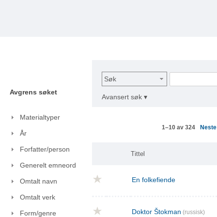
Søk
Avgrens søket
Avansert søk ▾
Materialtyper
Nest
1–10 av 324
År
Forfatter/person
Tittel
Generelt emneord
En folkefiende
Omtalt navn
Omtalt verk
Doktor Štokman
(russisk)
Form/genre