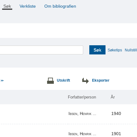
Søk
Verkliste
Om bibliografien
Søk
Søketips
Nullstill
e
Utskrift
Eksporter
>>
Forfatter/person
År
1940
Ibsen, Henrik ...
1901
Ibsen, Henrik ...