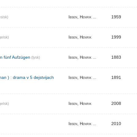
1959
Ibsen, Henrik ...
sisk)
1999
Ibsen, Henrik
elsk)
in fünf Aufzügen
1883
Ibsen, Henrik ...
(tysk)
an ) : drama v 5 dejstvijach
1891
Ibsen, Henrik ...
2008
Ibsen, Henrik
elsk)
2010
Ibsen, Henrik ...