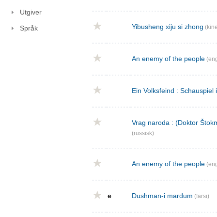
Utgiver
Yibusheng xiju si zhong
(kine
Språk
An enemy of the people
(eng
Ein Volksfeind : Schauspiel 
Vrag naroda : (Doktor Štokm
(russisk)
An enemy of the people
(eng
e
Dushman-i mardum
(farsi)