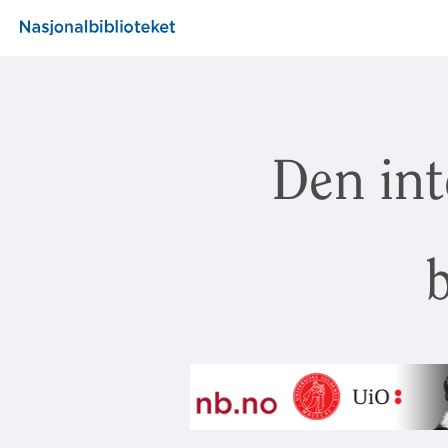
Den int
b