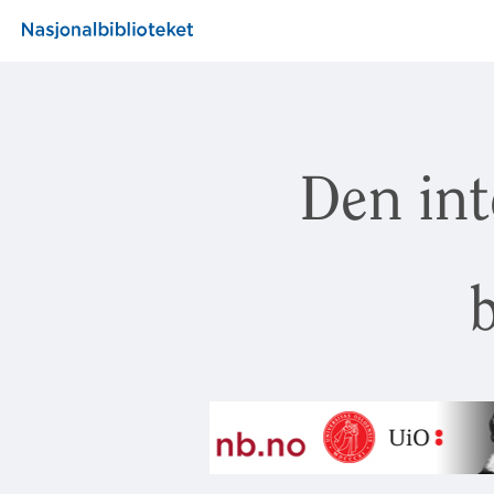
Den int
b