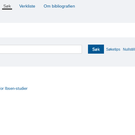
Søk
Verkliste
Om bibliografien
Søk
Søketips
Nullstill
for Ibsen-studier