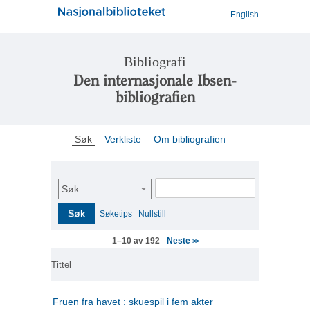
English
Bibliografi
Den internasjonale Ibsen-
bibliografien
Søk
Verkliste
Om bibliografien
Søk
Søk
Søketips
Nullstill
Neste
1–10 av 192
>>
Tittel
Fruen fra havet : skuespil i fem akter