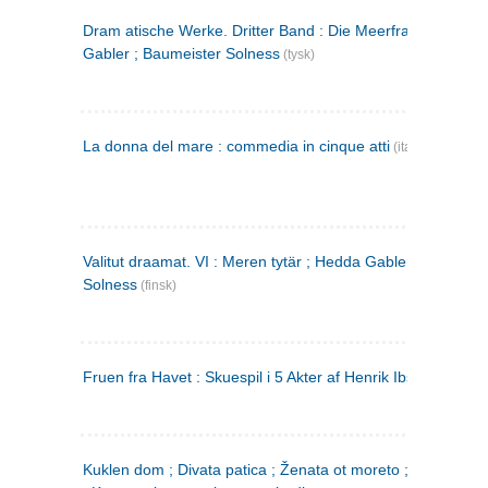
Dram atische Werke. Dritter Band : Die Meerfrau ; Hedda
Gabler ; Baumeister Solness
(tysk)
La donna del mare : commedia in cinque atti
(italiensk)
Valitut draamat. VI : Meren tytär ; Hedda Gabler ; Rakentaj
Solness
(finsk)
Fruen fra Havet : Skuespil i 5 Akter af Henrik Ibsen
Kuklen dom ; Divata patica ; Ženata ot moreto ; Malkijat Ejo