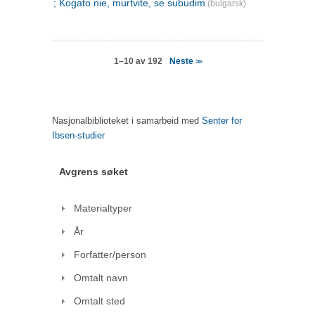
; Kogato nie, murtvite, se subudim
(bulgarsk)
Neste
1–10 av 192
>>
Nasjonalbiblioteket i samarbeid med
Senter for
Ibsen-studier
Avgrens søket
Materialtyper
År
Forfatter/person
Omtalt navn
Omtalt sted