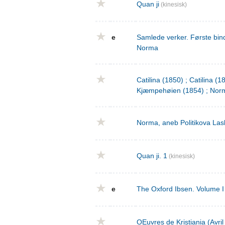
Quan ji
(kinesisk)
e
Samlede verker. Første bind
Norma
Catilina (1850) ; Catilina (
Kjæmpehøien (1854) ; Norm
Norma, aneb Politikova Las
Quan ji. 1
(kinesisk)
e
The Oxford Ibsen. Volume I 
OEuvres de Kristiania (Avri