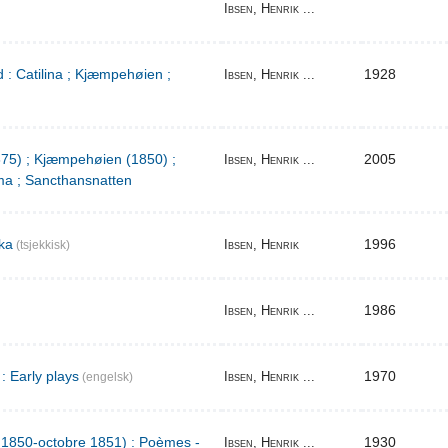
Ibsen, Henrik ...
 : Catilina ; Kjæmpehøien ;
1928
Ibsen, Henrik ...
1875) ; Kjæmpehøien (1850) ;
2005
Ibsen, Henrik ...
a ; Sancthansnatten
ka
1996
Ibsen, Henrik
(tsjekkisk)
1986
Ibsen, Henrik ...
: Early plays
1970
Ibsen, Henrik ...
(engelsk)
l 1850-octobre 1851) : Poèmes -
1930
Ibsen, Henrik ...