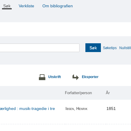
Søk
Verkliste
Om bibliografien
Søk
Søketips
Nullstill
Utskrift
Eksporter
Forfatter/person
År
ærlighed : musik-tragedie i tre
1851
Ibsen, Henrik