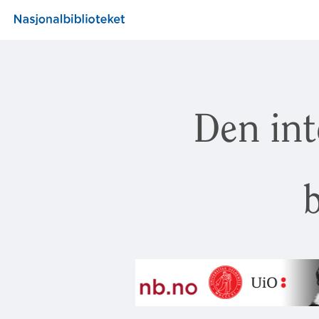
Den int
b