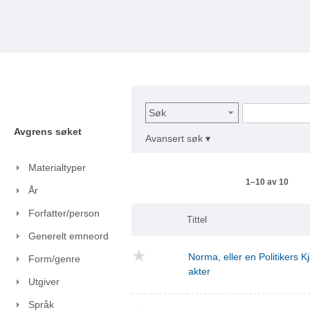
Søk
Avgrens søket
Avansert søk ▾
Materialtyper
1–10 av 10
År
Forfatter/person
Tittel
Generelt emneord
Norma, eller en Politikers Kj
Form/genre
akter
Utgiver
Språk