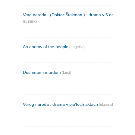
Vrag naroda : (Doktor Štokman ) : drama v 5 dejstvijach
(russisk)
An enemy of the people
(engelsk)
Dushman-i mardum
(farsi)
Vorog naroda : drama v pja'toch aktach
(ukrainsk)