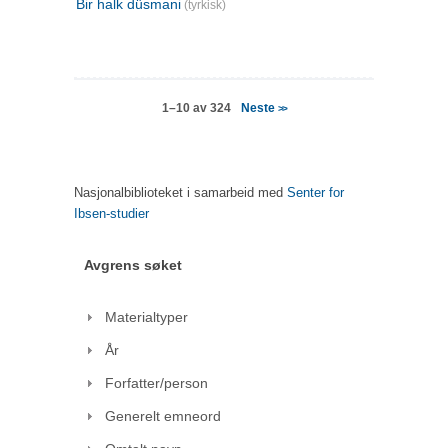
Bir halk düsmani
(tyrkisk)
Neste
1–10 av 324
>>
Nasjonalbiblioteket i samarbeid med
Senter for
Ibsen-studier
Avgrens søket
Materialtyper
År
Forfatter/person
Generelt emneord