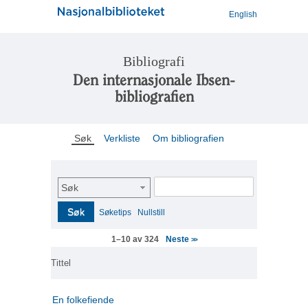
English
Bibliografi
Den internasjonale Ibsen-
bibliografien
Søk
Verkliste
Om bibliografien
Søk
Søk
Søketips
Nullstill
Neste
1–10 av 324
>>
Tittel
En folkefiende