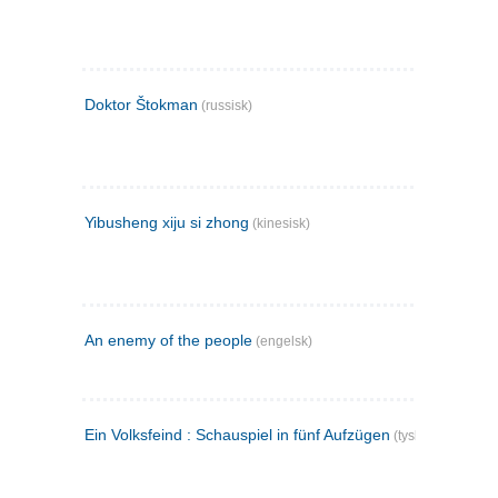
Doktor Štokman
(russisk)
Yibusheng xiju si zhong
(kinesisk)
An enemy of the people
(engelsk)
Ein Volksfeind : Schauspiel in fünf Aufzügen
(tysk)