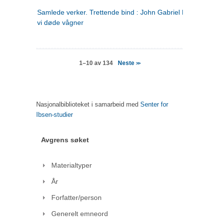
Samlede verker. Trettende bind : John Gabriel Borkman ; 
vi døde vågner
Neste
1–10 av 134
>>
Nasjonalbiblioteket i samarbeid med
Senter for
Ibsen-studier
Avgrens søket
Materialtyper
År
Forfatter/person
Generelt emneord