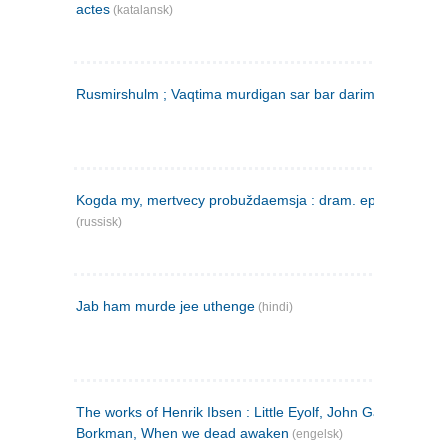
actes
(katalansk)
Rusmirshulm ; Vaqtima murdigan sar bar darim
(farsi)
Kogda my, mertvecy probuždaemsja : dram. epilog v 3 d
(russisk)
Jab ham murde jee uthenge
(hindi)
The works of Henrik Ibsen : Little Eyolf, John Gabriel
Borkman, When we dead awaken
(engelsk)