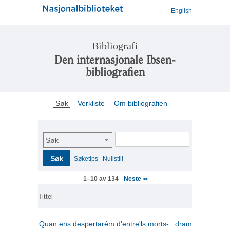
English
Bibliografi
Den internasjonale Ibsen-
bibliografien
Søk
Verkliste
Om bibliografien
Søk
Søk
Søketips
Nullstill
Neste
1–10 av 134
>>
Tittel
Quan ens despertarém d'entre'ls morts- : drama en tres