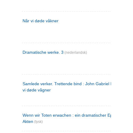
Når vi døde våkner
Dramatische werke. 3
(nederlandsk)
Samlede verker. Trettende bind : John Gabriel Borkman ; 
vi døde vågner
Wenn wir Toten erwachen : ein dramatischer Epilog in drei
Akten
(tysk)