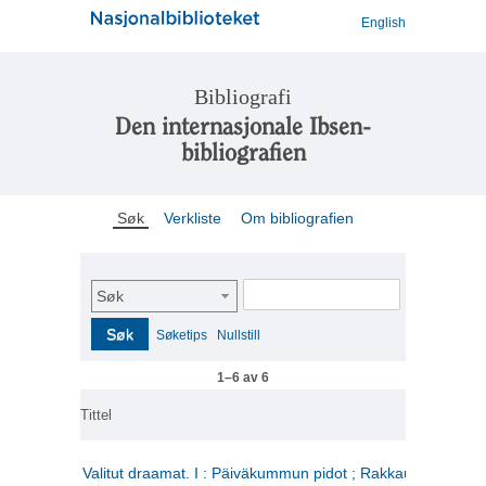
English
Bibliografi
Den internasjonale Ibsen-
bibliografien
Søk
Verkliste
Om bibliografien
Søk
Søk
Søketips
Nullstill
1–6 av 6
Tittel
Valitut draamat. I : Päiväkummun pidot ; Rakkauden kome