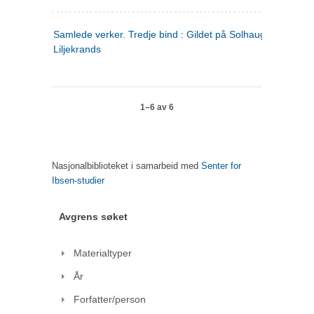
Samlede verker. Tredje bind : Gildet på Solhaug ; Olaf
Liljekrands
1–6 av 6
Nasjonalbiblioteket i samarbeid med
Senter for
Ibsen-studier
Avgrens søket
Materialtyper
År
Forfatter/person