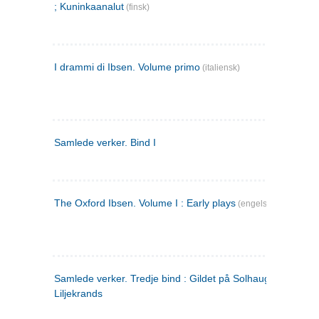
; Kuninkaanalut
(finsk)
I drammi di Ibsen. Volume primo
(italiensk)
Samlede verker. Bind I
The Oxford Ibsen. Volume I : Early plays
(engelsk)
Samlede verker. Tredje bind : Gildet på Solhaug ; Olaf
Liljekrands