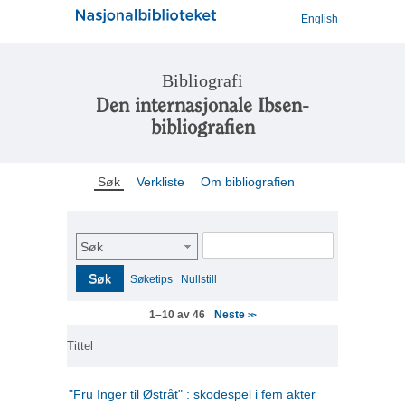
English
Bibliografi
Den internasjonale Ibsen-
bibliografien
Søk
Verkliste
Om bibliografien
Søk
Søk
Søketips
Nullstill
Neste
1–10 av 46
>>
Tittel
"Fru Inger til Østråt" : skodespel i fem akter