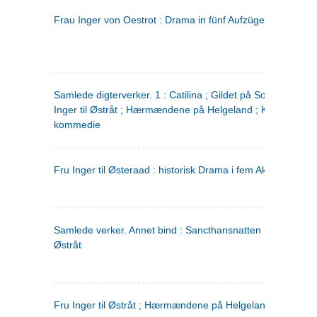
Frau Inger von Oestrot : Drama in fünf Aufzügen
(tysk)
Samlede digterverker. 1 : Catilina ; Gildet på Solhaug ; Fru
Inger til Østråt ; Hærmændene på Helgeland ; Kjærlighede
kommedie
Fru Inger til Østeraad : historisk Drama i fem Akter
Samlede verker. Annet bind : Sancthansnatten ; Fru Inger ti
Østråt
Fru Inger til Østråt ; Hærmændene på Helgeland