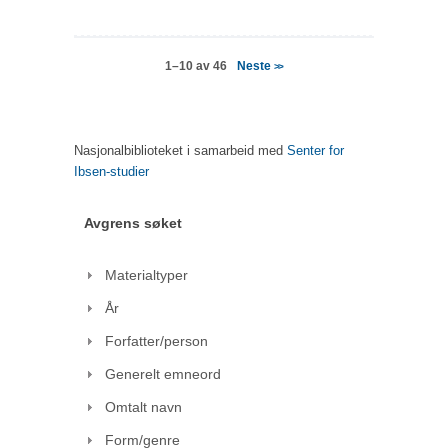
Neste
1–10 av 46
>>
Nasjonalbiblioteket i samarbeid med
Senter for
Ibsen-studier
Avgrens søket
Materialtyper
År
Forfatter/person
Generelt emneord
Omtalt navn
Form/genre