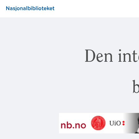
Den int
b