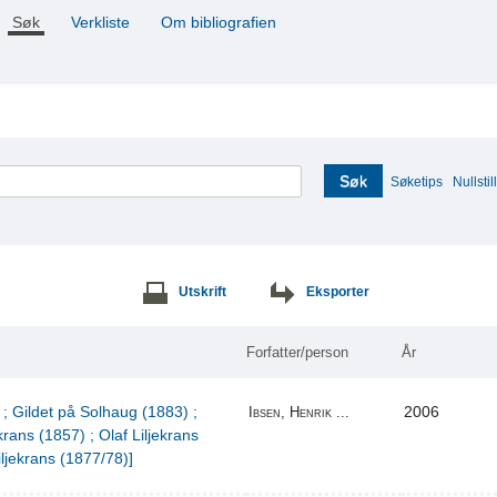
Søk
Verkliste
Om bibliografien
Søk
Søketips
Nullstill
Utskrift
Eksporter
Forfatter/person
År
 ; Gildet på Solhaug (1883) ;
2006
Ibsen, Henrik ...
krans (1857) ; Olaf Liljekrans
iljekrans (1877/78)]