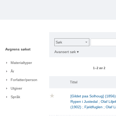
Søk
Avgrens søket
Avansert søk ▾
Materialtyper
1–2 av 2
År
Forfatter/person
Tittel
Utgiver
[Gildet paa Solhoug] (1856)
Språk
Rypen i Justedal ; Olaf Lilje
(1902) ; Fjeldfuglen ; Olaf L