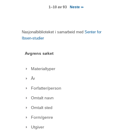
Neste
1–10 av 93
>>
Nasjonalbiblioteket i samarbeid med
Senter for
Ibsen-studier
Avgrens søket
Materialtyper
År
Forfatter/person
Omtalt navn
Omtalt sted
Form/genre
Utgiver