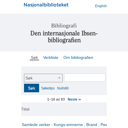
English
Bibliografi
Den internasjonale Ibsen-
bibliografien
Søk
Verkliste
Om bibliografien
Søk
Søk
Søketips
Nullstill
Neste
1–10 av 93
>>
Tittel
Samlede verker : Kongs-emnerne ; Brand ; Peer Gynt. 2