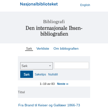
English
Bibliografi
Den internasjonale Ibsen-
bibliografien
Søk
Verkliste
Om bibliografien
Søk
Søk
Søketips
Nullstill
Neste
1–10 av 83
>>
Tittel
Fra Brand til Keiser og Galilæer 1866-73