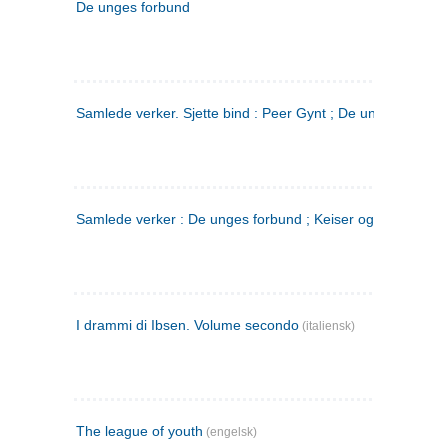
De unges forbund
Samlede verker. Sjette bind : Peer Gynt ; De unges Forbu
Samlede verker : De unges forbund ; Keiser og Galilæer. 3
I drammi di Ibsen. Volume secondo
(italiensk)
The league of youth
(engelsk)