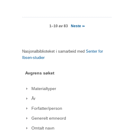
Neste
1–10 av 83
>>
Nasjonalbiblioteket i samarbeid med
Senter for
Ibsen-studier
Avgrens søket
Materialtyper
År
Forfatter/person
Generelt emneord
Omtalt navn