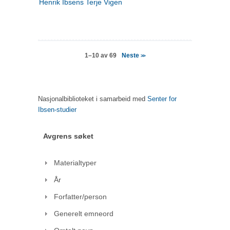
Henrik Ibsens Terje Vigen
Neste
1–10 av 69
>>
Nasjonalbiblioteket i samarbeid med
Senter for
Ibsen-studier
Avgrens søket
Materialtyper
År
Forfatter/person
Generelt emneord