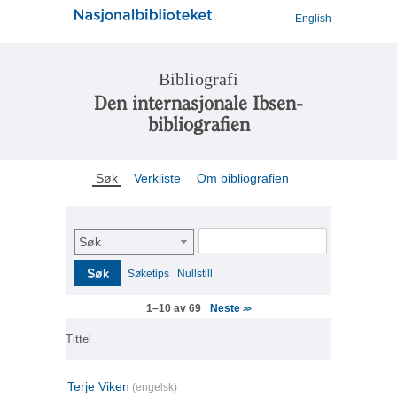
English
Bibliografi
Den internasjonale Ibsen-
bibliografien
Søk
Verkliste
Om bibliografien
Søk
Søk
Søketips
Nullstill
Neste
1–10 av 69
>>
Tittel
Terje Viken
(engelsk)