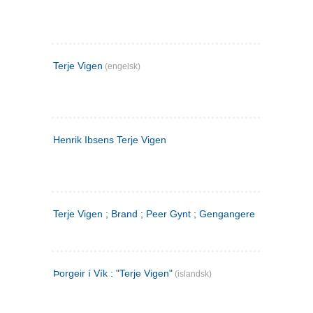
Terje Vigen
(engelsk)
Henrik Ibsens Terje Vigen
Terje Vigen ; Brand ; Peer Gynt ; Gengangere
Þorgeir í Vík : "Terje Vigen"
(islandsk)