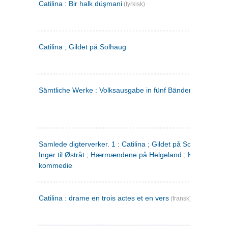
Catilina : Bir halk düşmani
(tyrkisk)
Catilina ; Gildet på Solhaug
Sämtliche Werke : Volksausgabe in fünf Bänden
(tysk)
Samlede digterverker. 1 : Catilina ; Gildet på Solhaug ; Fru
Inger til Østråt ; Hærmændene på Helgeland ; Kjærlighede
kommedie
Catilina : drame en trois actes et en vers
(fransk)