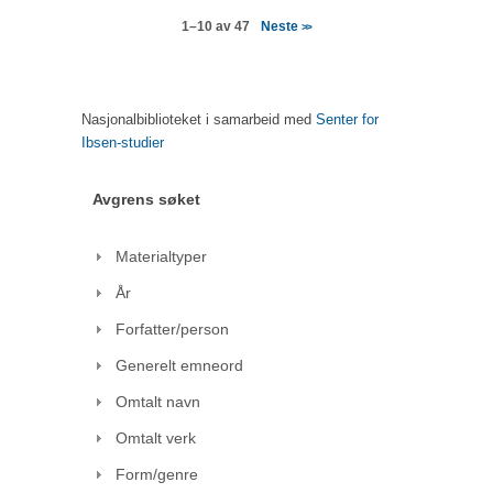
Neste
1–10 av 47
>>
Nasjonalbiblioteket i samarbeid med
Senter for
Ibsen-studier
Avgrens søket
Materialtyper
År
Forfatter/person
Generelt emneord
Omtalt navn
Omtalt verk
Form/genre