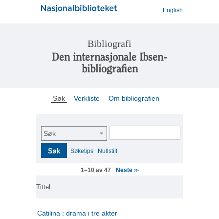
English
Bibliografi
Den internasjonale Ibsen-
bibliografien
Søk
Verkliste
Om bibliografien
Søk
Søk
Søketips
Nullstill
Neste
1–10 av 47
>>
Tittel
Catilina : drama i tre akter