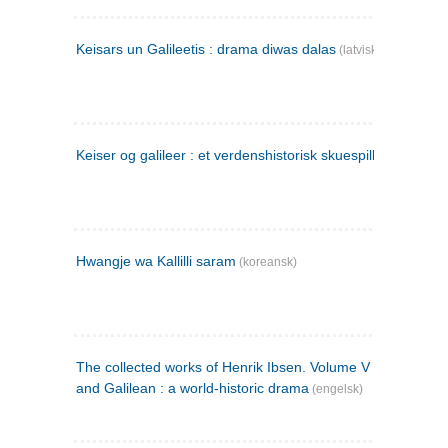
Keisars un Galileetis : drama diwas dalas
(latvisk)
Keiser og galileer : et verdenshistorisk skuespill (1873)
Hwangje wa Kallilli saram
(koreansk)
The collected works of Henrik Ibsen. Volume V : Emperor
and Galilean : a world-historic drama
(engelsk)