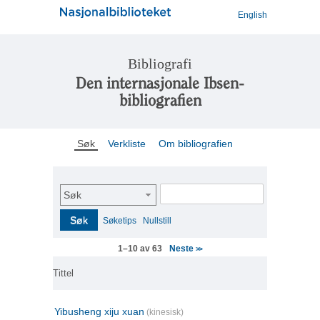
English
Bibliografi
Den internasjonale Ibsen-
bibliografien
Søk
Verkliste
Om bibliografien
Søk
Søk
Søketips
Nullstill
Neste
1–10 av 63
>>
Tittel
Yibusheng xiju xuan
(kinesisk)