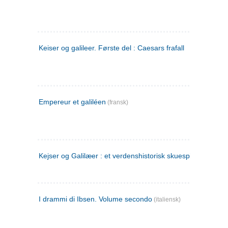
Keiser og galileer. Første del : Caesars frafall
Empereur et galiléen
(fransk)
Kejser og Galilæer : et verdenshistorisk skuespil
I drammi di Ibsen. Volume secondo
(italiensk)