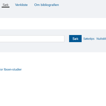
Søk
Verkliste
Om bibliografien
Søk
Søketips
Nullstill
for Ibsen-studier