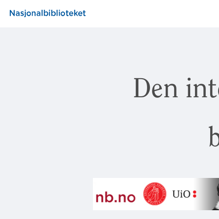
Den int
b