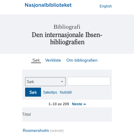
English
Bibliografi
Den internasjonale Ibsen-
bibliografien
Søk
Verkliste
Om bibliografien
Søk
Søk
Søketips
Nullstill
Neste
1–10 av 209
>>
Tittel
Rosmersholm
(svensk)