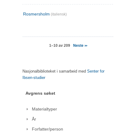
Rosmersholm
(italiensk)
Neste
1–10 av 209
>>
Nasjonalbiblioteket i samarbeid med
Senter for
Ibsen-studier
Avgrens søket
Materialtyper
År
Forfatter/person