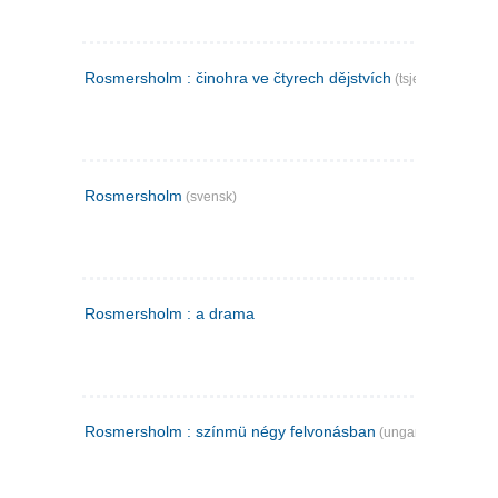
Rosmersholm : činohra ve čtyrech dějstvích
(tsjekkisk)
Rosmersholm
(svensk)
Rosmersholm : a drama
Rosmersholm : színmü négy felvonásban
(ungarsk)