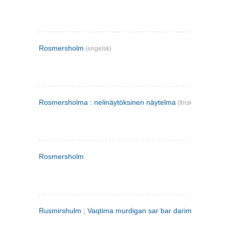
Rosmersholm
(engelsk)
Rosmersholma : nelinäytöksinen näytelma
(finsk)
Rosmersholm
Rusmirshulm ; Vaqtima murdigan sar bar darim
(farsi)