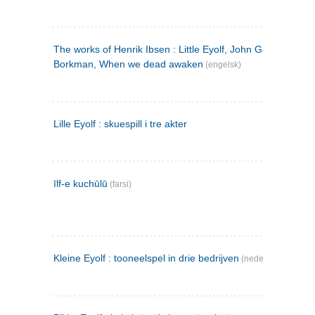
The works of Henrik Ibsen : Little Eyolf, John Gabriel
Borkman, When we dead awaken
(engelsk)
Lille Eyolf : skuespill i tre akter
īlf-e kuchūlū
(farsi)
Kleine Eyolf : tooneelspel in drie bedrijven
(nederlandsk)