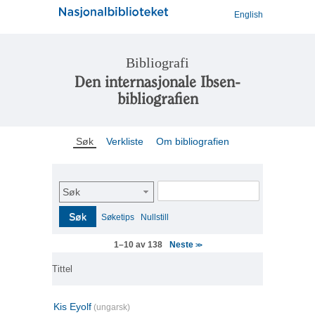
English
Bibliografi
Den internasjonale Ibsen-
bibliografien
Søk
Verkliste
Om bibliografien
Søk
Søk
Søketips
Nullstill
Neste
1–10 av 138
>>
Tittel
Kis Eyolf
(ungarsk)