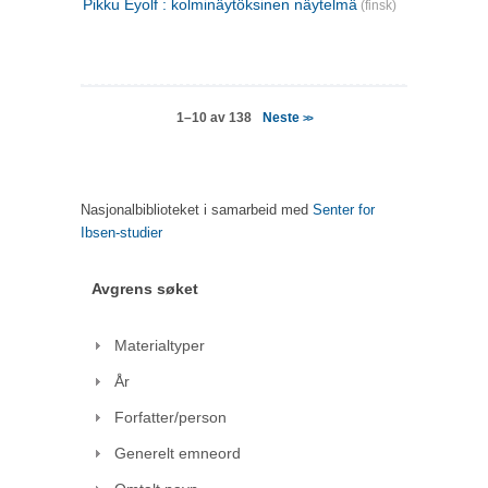
Pikku Eyolf : kolminäytöksinen näytelmä
(finsk)
Neste
1–10 av 138
>>
Nasjonalbiblioteket i samarbeid med
Senter for
Ibsen-studier
Avgrens søket
Materialtyper
År
Forfatter/person
Generelt emneord