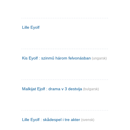
Lille Eyolf
Kis Eyolf : szinmű három felvonásban
(ungarsk)
Malkijat Ejolf : drama v 3 destvija
(bulgarsk)
Lille Eyolf : skådespel i tre akter
(svensk)