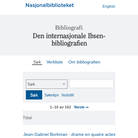
English
Bibliografi
Den internasjonale Ibsen-
bibliografien
Søk
Verkliste
Om bibliografien
Søk
Søk
Søketips
Nullstill
Neste
1–10 av 162
>>
Tittel
Jean-Gabriel Borkman : drame en quatre actes
(fransk)