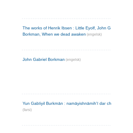
The works of Henrik Ibsen : Little Eyolf, John Gabriel
Borkman, When we dead awaken
(engelsk)
John Gabriel Borkman
(engelsk)
Yun Gabīiyil Burkmān : namāyishnāmihʹī dar chahār pardih
(farsi)