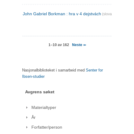
John Gabriel Borkman : hra v 4 dejstvách
(slovakisk)
Neste
1–10 av 162
>>
Nasjonalbiblioteket i samarbeid med
Senter for
Ibsen-studier
Avgrens søket
Materialtyper
År
Forfatter/person