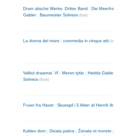
Dram atische Werke. Dritter Band : Die Meerfrau ; Hedda
Gabler ; Baumeister Solness
(tysk)
La donna del mare : commedia in cinque atti
(italiensk)
Valitut draamat. VI : Meren tytär ; Hedda Gabler ; Rakentaj
Solness
(finsk)
Fruen fra Havet : Skuespil i 5 Akter af Henrik Ibsen
Kuklen dom ; Divata patica ; Ženata ot moreto ; Malkijat Ejo