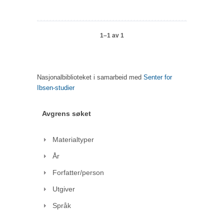
1–1 av 1
Nasjonalbiblioteket i samarbeid med
Senter for
Ibsen-studier
Avgrens søket
Materialtyper
År
Forfatter/person
Utgiver
Språk