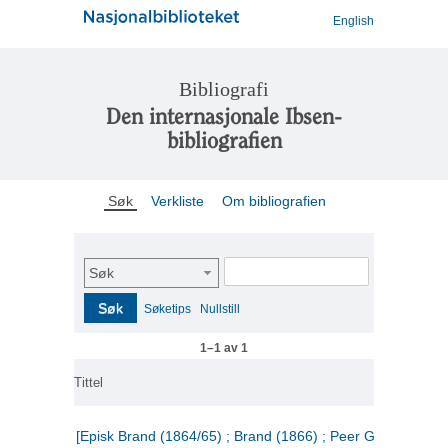
English
Bibliografi
Den internasjonale Ibsen-
bibliografien
Søk
Verkliste
Om bibliografien
Søk
Søk
Søketips
Nullstill
1–1 av 1
Tittel
[Episk Brand (1864/65) ; Brand (1866) ; Peer Gynt (1867)]