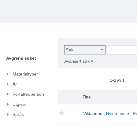
Søk
Avgrens søket
Avansert søk ▾
Materialtyper
1–1 av 1
År
Forfatter/person
Tittel
Utgiver
Vildanden ; Hvide heste ; 
Språk