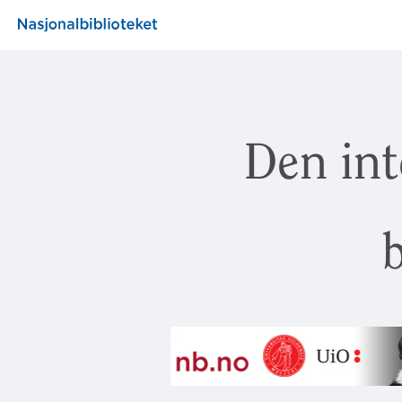
Den int
b