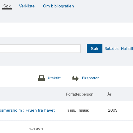
Søk
Verkliste
Om bibliografien
Søk
Søketips
Nullstill
Utskrift
Eksporter
Forfatter/person
År
Rosmersholm ; Fruen fra havet
2009
Ibsen, Henrik
1–1 av 1