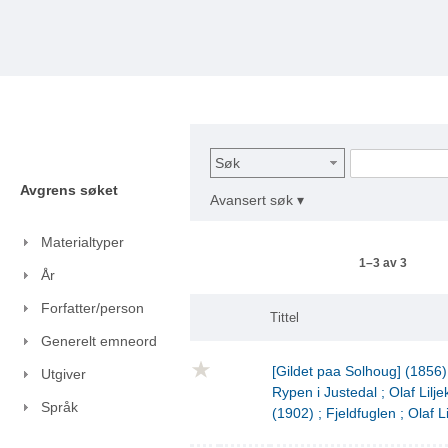
Søk
Avgrens søket
Avansert søk ▾
Materialtyper
1–3 av 3
År
Forfatter/person
Tittel
Generelt emneord
[Gildet paa Solhoug] (1856)
Utgiver
Rypen i Justedal ; Olaf Lilje
Språk
(1902) ; Fjeldfuglen ; Olaf L