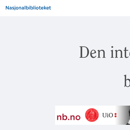
Den int
b