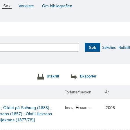
Søk
Verkliste
Om bibliografien
Søk
Søketips
Nullstill
Utskrift
Eksporter
Forfatter/person
År
 ; Gildet på Solhaug (1883) ;
2006
Ibsen, Henrik ...
krans (1857) ; Olaf Liljekrans
iljekrans (1877/78)]