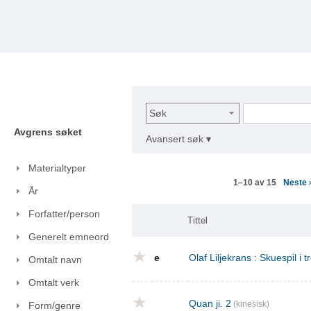
Søk
Avgrens søket
Avansert søk ▾
Materialtyper
Neste
1–10 av 15
År
Forfatter/person
Tittel
Generelt emneord
e
Olaf Liljekrans : Skuespil i t
Omtalt navn
Omtalt verk
Quan ji. 2
(kinesisk)
Form/genre