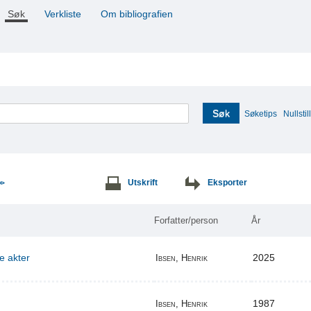
Søk
Verkliste
Om bibliografien
Søk
Søketips
Nullstill
Utskrift
Eksporter
>>
Forfatter/person
År
re akter
2025
Ibsen, Henrik
1987
Ibsen, Henrik