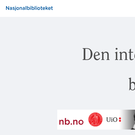
Den int
b