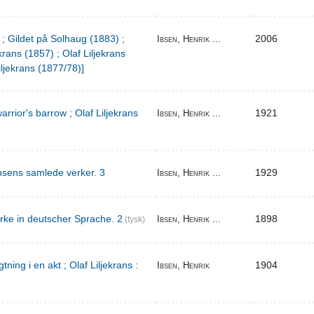
 ; Gildet på Solhaug (1883) ;
2006
Ibsen, Henrik ...
krans (1857) ; Olaf Liljekrans
iljekrans (1877/78)]
warrior's barrow ; Olaf Liljekrans
1921
Ibsen, Henrik ...
bsens samlede verker. 3
1929
Ibsen, Henrik ...
rke in deutscher Sprache. 2
1898
Ibsen, Henrik ...
(tysk)
ing i en akt ; Olaf Liljekrans :
1904
Ibsen, Henrik