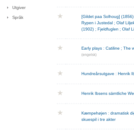
Utgiver
[Gildet paa Solhoug] (1856)
Språk
Rypen i Justedal ; Olaf Lilje
(1902) ; Fjeldfuglen ; Olaf L
Early plays : Catiline ; The 
(engelsk)
Hundreårsutgave : Henrik I
Henrik Ibsens sämtliche We
Kæmpehøjen : dramatisk digtn
skuespil i tre akter