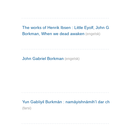
The works of Henrik Ibsen : Little Eyolf, John Gabriel
Borkman, When we dead awaken
(engelsk)
John Gabriel Borkman
(engelsk)
Yun Gabīiyil Burkmān : namāyishnāmihʹī dar chahār pardih
(farsi)