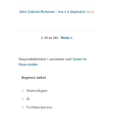
John Gabriel Borkman : hra v 4 dejstvách
(slovakisk)
Neste
1–10 av 162
>>
Nasjonalbiblioteket i samarbeid med
Senter for
Ibsen-studier
Avgrens søket
Materialtyper
År
Forfatter/person