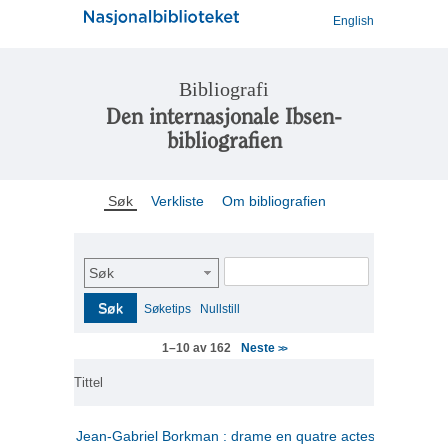
English
Bibliografi
Den internasjonale Ibsen-
bibliografien
Søk
Verkliste
Om bibliografien
Søk
Søk
Søketips
Nullstill
Neste
1–10 av 162
>>
Tittel
Jean-Gabriel Borkman : drame en quatre actes
(fransk)