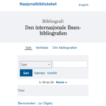
English
Bibliografi
Den internasjonale Ibsen-
bibliografien
Søk
Verkliste
Om bibliografien
Søk
Søk
Søketips
Nullstill
Neste
1–10 av 24
>>
Tittel
Bermanden : (ur Digte)