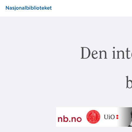
Den int
b