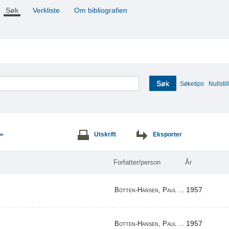
Søk
Verkliste
Om bibliografien
Søk
Søketips
Nullstill
Utskrift
Eksporter
>>
Forfatter/person
År
1957
Botten-Hansen, Paul ...
1957
Botten-Hansen, Paul ...