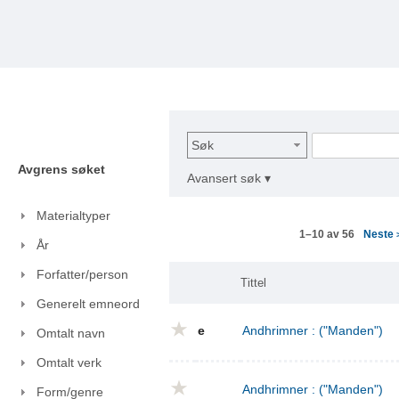
Søk
Avgrens søket
Avansert søk ▾
Materialtyper
Neste
1–10 av 56
År
Forfatter/person
Tittel
Generelt emneord
e
Andhrimner : ("Manden")
Omtalt navn
Omtalt verk
Andhrimner : ("Manden")
Form/genre