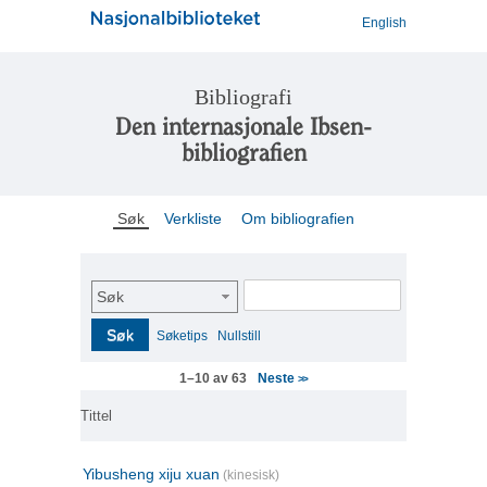
English
Bibliografi
Den internasjonale Ibsen-
bibliografien
Søk
Verkliste
Om bibliografien
Søk
Søk
Søketips
Nullstill
Neste
1–10 av 63
>>
Tittel
Yibusheng xiju xuan
(kinesisk)