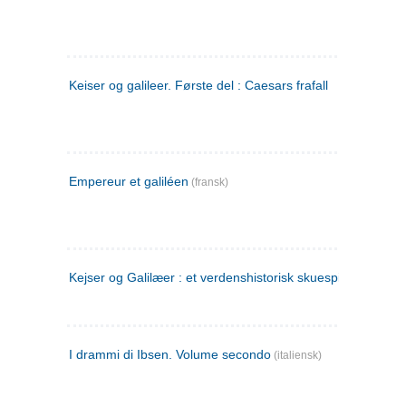
Keiser og galileer. Første del : Caesars frafall
Empereur et galiléen
(fransk)
Kejser og Galilæer : et verdenshistorisk skuespil
I drammi di Ibsen. Volume secondo
(italiensk)