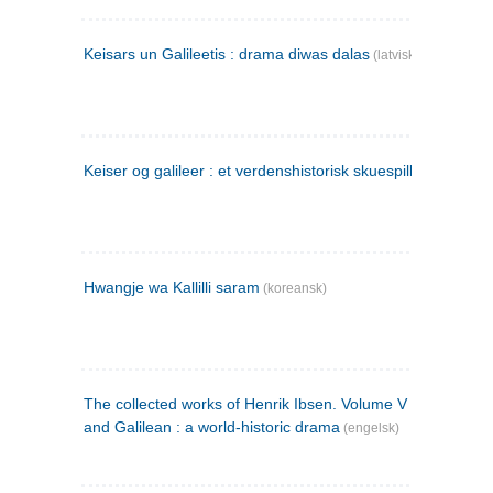
Keisars un Galileetis : drama diwas dalas
(latvisk)
Keiser og galileer : et verdenshistorisk skuespill (1873)
Hwangje wa Kallilli saram
(koreansk)
The collected works of Henrik Ibsen. Volume V : Emperor
and Galilean : a world-historic drama
(engelsk)