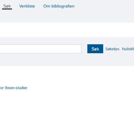
Søk
Verkliste
Om bibliografien
Søk
Søketips
Nullstill
for Ibsen-studier