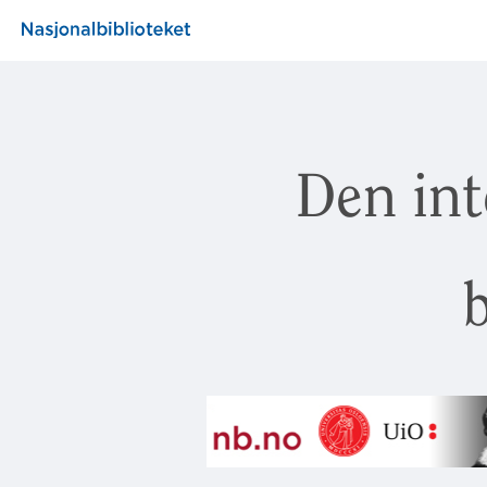
Den int
b