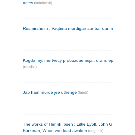
actes
(katalansk)
Rusmirshulm ; Vaqtima murdigan sar bar darim
(farsi)
Kogda my, mertvecy probuždaemsja : dram. epilog v 3 d
(russisk)
Jab ham murde jee uthenge
(hindi)
The works of Henrik Ibsen : Little Eyolf, John Gabriel
Borkman, When we dead awaken
(engelsk)