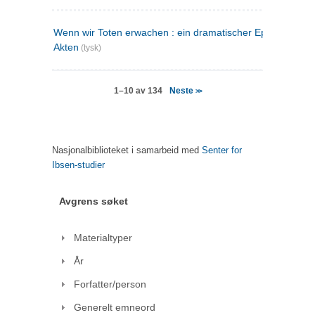
Wenn wir Toten erwachen : ein dramatischer Epilog in drei
Akten
(tysk)
Neste
1–10 av 134
>>
Nasjonalbiblioteket i samarbeid med
Senter for
Ibsen-studier
Avgrens søket
Materialtyper
År
Forfatter/person
Generelt emneord