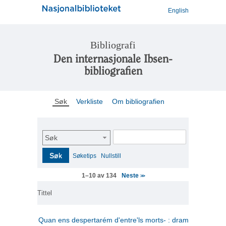
English
Bibliografi
Den internasjonale Ibsen-
bibliografien
Søk
Verkliste
Om bibliografien
Søk
Søk
Søketips
Nullstill
Neste
1–10 av 134
>>
Tittel
Quan ens despertarém d'entre'ls morts- : drama en tres