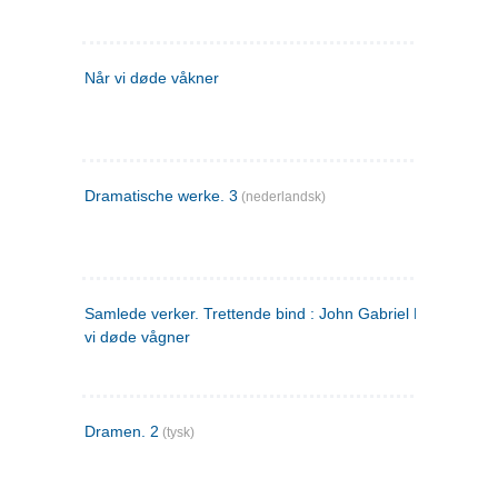
Når vi døde våkner
Dramatische werke. 3
(nederlandsk)
Samlede verker. Trettende bind : John Gabriel Borkman ; 
vi døde vågner
Dramen. 2
(tysk)