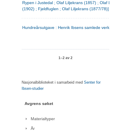
Rypen i Justedal ; Olaf Liljekrans (1857) ; Olaf Liljekrans
(1902) ; Fjeldfuglen ; Olaf Liljekrans (1877/78)]
Hundreårsutgave : Henrik Ibsens samlede verker. 3
1–2 av 2
Nasjonalbiblioteket i samarbeid med
Senter for
Ibsen-studier
Avgrens søket
Materialtyper
År