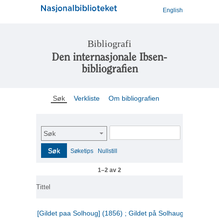
English
Bibliografi
Den internasjonale Ibsen-
bibliografien
Søk
Verkliste
Om bibliografien
Søk
Søk
Søketips
Nullstill
1–2 av 2
Tittel
[Gildet paa Solhoug] (1856) ; Gildet på Solhaug (1883) ;