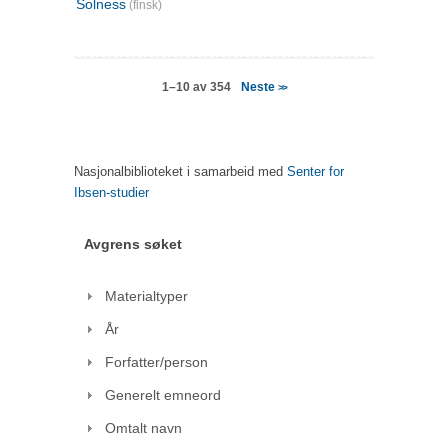
Solness
(finsk)
Neste
1–10 av 354
>>
Nasjonalbiblioteket i samarbeid med
Senter for
Ibsen-studier
Avgrens søket
Materialtyper
År
Forfatter/person
Generelt emneord
Omtalt navn