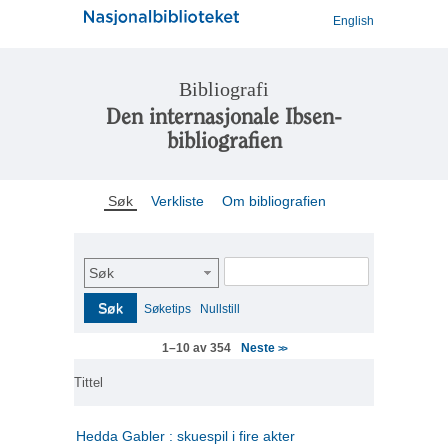
English
Bibliografi
Den internasjonale Ibsen-
bibliografien
Søk
Verkliste
Om bibliografien
Søk
Søk
Søketips
Nullstill
Neste
1–10 av 354
>>
Tittel
Hedda Gabler : skuespil i fire akter