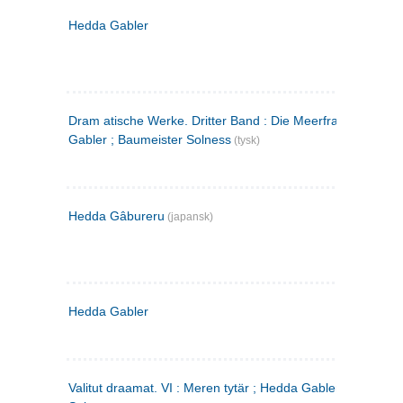
Hedda Gabler
Dram atische Werke. Dritter Band : Die Meerfrau ; Hedda
Gabler ; Baumeister Solness
(tysk)
Hedda Gâbureru
(japansk)
Hedda Gabler
Valitut draamat. VI : Meren tytär ; Hedda Gabler ; Rakentaj