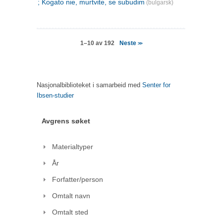
; Kogato nie, murtvite, se subudim
(bulgarsk)
Neste
1–10 av 192
>>
Nasjonalbiblioteket i samarbeid med
Senter for
Ibsen-studier
Avgrens søket
Materialtyper
År
Forfatter/person
Omtalt navn
Omtalt sted