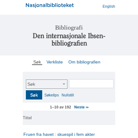
English
Bibliografi
Den internasjonale Ibsen-
bibliografien
Søk
Verkliste
Om bibliografien
Søk
Søk
Søketips
Nullstill
Neste
1–10 av 192
>>
Tittel
Fruen fra havet : skuespil i fem akter