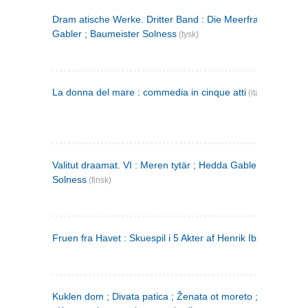
Dram atische Werke. Dritter Band : Die Meerfrau ; Hedda
Gabler ; Baumeister Solness
(tysk)
La donna del mare : commedia in cinque atti
(italiensk)
Valitut draamat. VI : Meren tytär ; Hedda Gabler ; Rakentaj
Solness
(finsk)
Fruen fra Havet : Skuespil i 5 Akter af Henrik Ibsen
Kuklen dom ; Divata patica ; Ženata ot moreto ; Malkijat Ejo