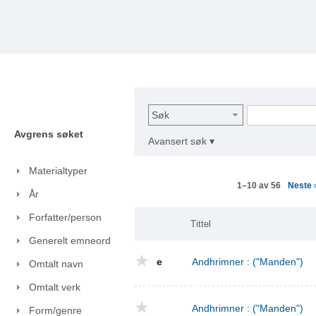
Søk
Avgrens søket
Avansert søk ▾
Materialtyper
Neste
1–10 av 56
År
Forfatter/person
Tittel
Generelt emneord
e
Andhrimner : ("Manden")
Omtalt navn
Omtalt verk
Andhrimner : ("Manden")
Form/genre