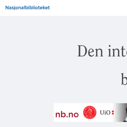
Den int
b