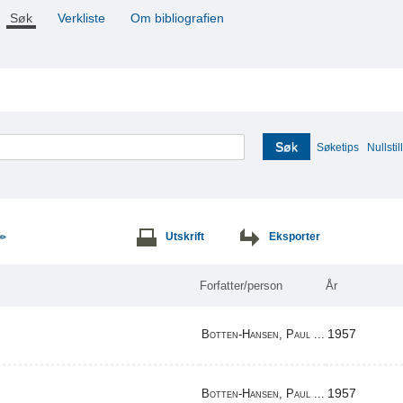
Søk
Verkliste
Om bibliografien
Søk
Søketips
Nullstill
Utskrift
Eksporter
>>
Forfatter/person
År
1957
Botten-Hansen, Paul ...
1957
Botten-Hansen, Paul ...