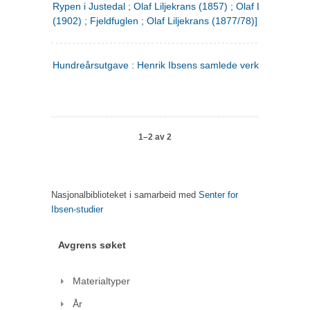
Rypen i Justedal ; Olaf Liljekrans (1857) ; Olaf Liljekrans
(1902) ; Fjeldfuglen ; Olaf Liljekrans (1877/78)]
Hundreårsutgave : Henrik Ibsens samlede verker. 3
1–2 av 2
Nasjonalbiblioteket i samarbeid med
Senter for
Ibsen-studier
Avgrens søket
Materialtyper
År