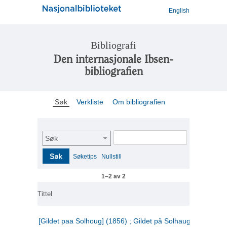
English
Bibliografi
Den internasjonale Ibsen-
bibliografien
Søk
Verkliste
Om bibliografien
Søk
Søk
Søketips
Nullstill
1–2 av 2
Tittel
[Gildet paa Solhoug] (1856) ; Gildet på Solhaug (1883) ;