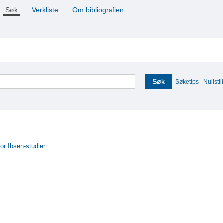
Søk
Verkliste
Om bibliografien
Søk
Søketips
Nullstill
for Ibsen-studier