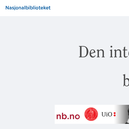
Den int
b