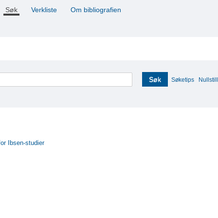
Søk
Verkliste
Om bibliografien
Søk
Søketips
Nullstill
for Ibsen-studier