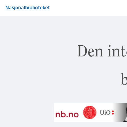
Den int
b