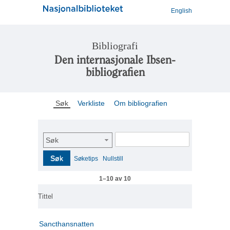
English
Bibliografi
Den internasjonale Ibsen-
bibliografien
Søk
Verkliste
Om bibliografien
Søk
Søk
Søketips
Nullstill
1–10 av 10
Tittel
Sancthansnatten