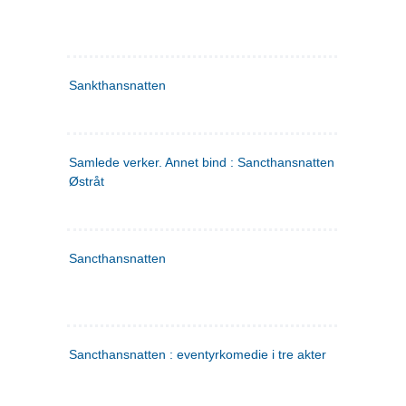
Sankthansnatten
Samlede verker. Annet bind : Sancthansnatten ; Fru Inger ti
Østråt
Sancthansnatten
Sancthansnatten : eventyrkomedie i tre akter