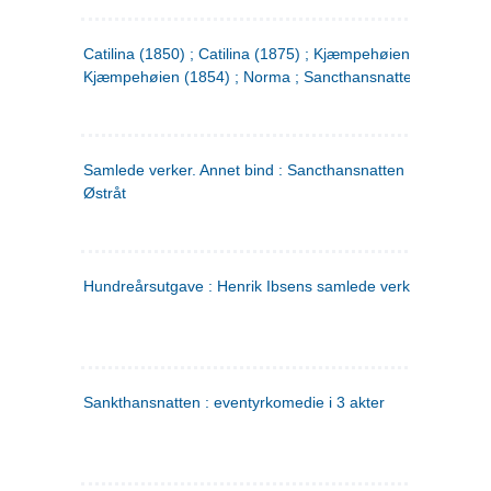
Catilina (1850) ; Catilina (1875) ; Kjæmpehøien (1850) ;
Kjæmpehøien (1854) ; Norma ; Sancthansnatten
Samlede verker. Annet bind : Sancthansnatten ; Fru Inger ti
Østråt
Hundreårsutgave : Henrik Ibsens samlede verker. 2
Sankthansnatten : eventyrkomedie i 3 akter