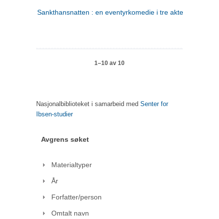
Sankthansnatten : en eventyrkomedie i tre akter
1–10 av 10
Nasjonalbiblioteket i samarbeid med
Senter for
Ibsen-studier
Avgrens søket
Materialtyper
År
Forfatter/person
Omtalt navn