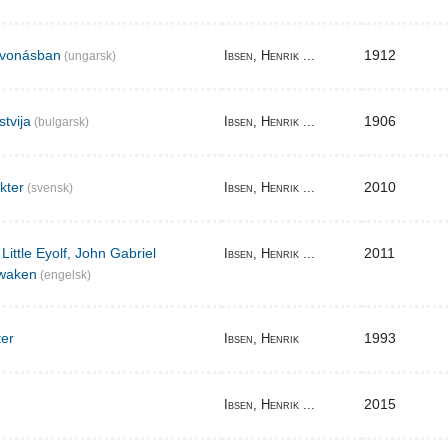
elvonásban
1912
Ibsen, Henrik ...
(ungarsk)
stvija
1906
Ibsen, Henrik ...
(bulgarsk)
akter
2010
Ibsen, Henrik ...
(svensk)
Little Eyolf, John Gabriel
2011
Ibsen, Henrik ...
waken
(engelsk)
ter
1993
Ibsen, Henrik
2015
Ibsen, Henrik ...