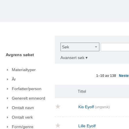
Søk
Avgrens søket
Avansert søk ▾
Materialtyper
Nest
1–10 av 138
År
Forfatter/person
Tittel
Generelt emneord
Kis Eyolf
(ungarsk)
Omtalt navn
Omtalt verk
Lille Eyolf
Form/genre