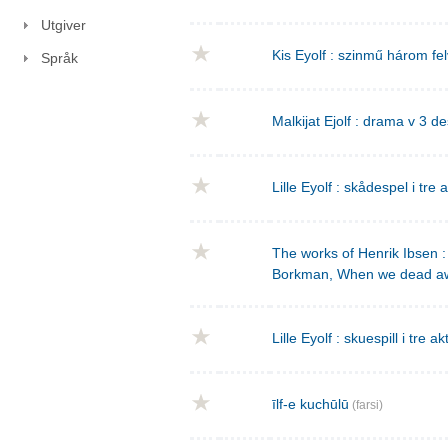
Utgiver
Kis Eyolf : szinmű három f
Språk
Malkijat Ejolf : drama v 3 de
Lille Eyolf : skådespel i tre 
The works of Henrik Ibsen : 
Borkman, When we dead a
Lille Eyolf : skuespill i tre ak
īlf-e kuchūlū
(farsi)