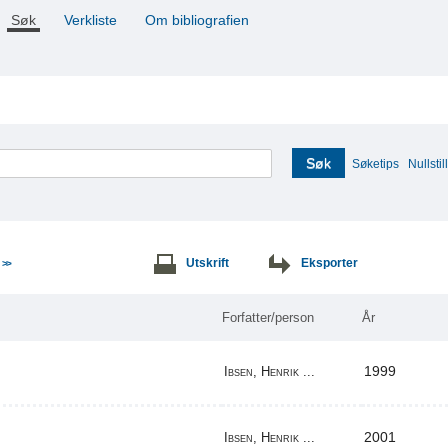
Søk
Verkliste
Om bibliografien
Søk
Søketips
Nullstill
e
Utskrift
Eksporter
>>
Forfatter/person
År
1999
Ibsen, Henrik ...
2001
Ibsen, Henrik ...