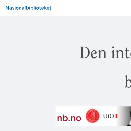
Den int
b