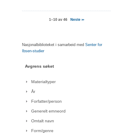
Neste
1–10 av 46
>>
Nasjonalbiblioteket i samarbeid med
Senter for
Ibsen-studier
Avgrens søket
Materialtyper
År
Forfatter/person
Generelt emneord
Omtalt navn
Form/genre