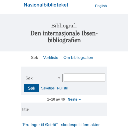
English
Bibliografi
Den internasjonale Ibsen-
bibliografien
Søk
Verkliste
Om bibliografien
Søk
Søk
Søketips
Nullstill
Neste
1–10 av 46
>>
Tittel
"Fru Inger til Østråt" : skodespel i fem akter