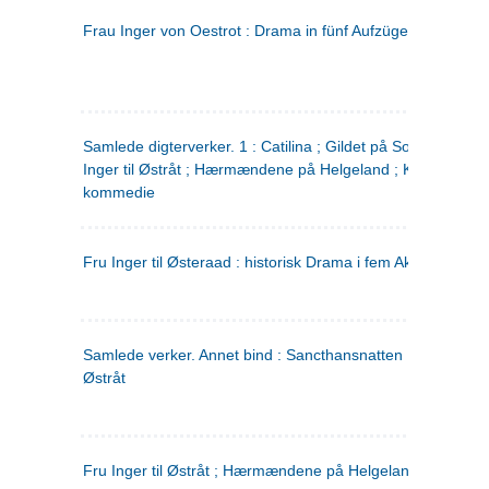
Frau Inger von Oestrot : Drama in fünf Aufzügen
(tysk)
Samlede digterverker. 1 : Catilina ; Gildet på Solhaug ; Fru
Inger til Østråt ; Hærmændene på Helgeland ; Kjærlighede
kommedie
Fru Inger til Østeraad : historisk Drama i fem Akter
Samlede verker. Annet bind : Sancthansnatten ; Fru Inger ti
Østråt
Fru Inger til Østråt ; Hærmændene på Helgeland