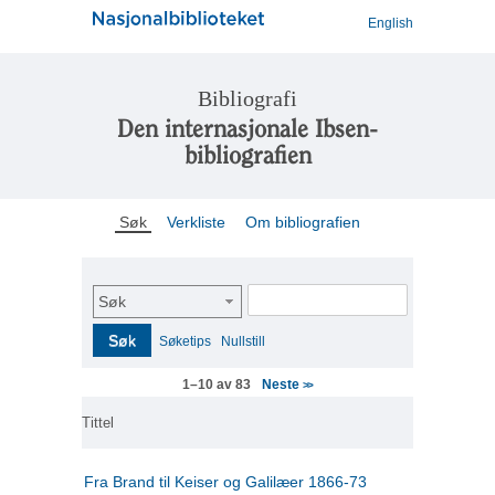
English
Bibliografi
Den internasjonale Ibsen-
bibliografien
Søk
Verkliste
Om bibliografien
Søk
Søk
Søketips
Nullstill
Neste
1–10 av 83
>>
Tittel
Fra Brand til Keiser og Galilæer 1866-73