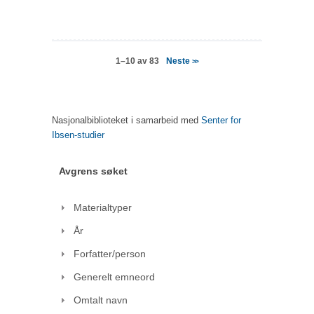
Neste
1–10 av 83
>>
Nasjonalbiblioteket i samarbeid med
Senter for
Ibsen-studier
Avgrens søket
Materialtyper
År
Forfatter/person
Generelt emneord
Omtalt navn