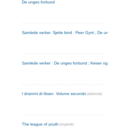
De unges forbund
Samlede verker. Sjette bind : Peer Gynt ; De unges Forbu
Samlede verker : De unges forbund ; Keiser og Galilæer. 3
I drammi di Ibsen. Volume secondo
(italiensk)
The league of youth
(engelsk)