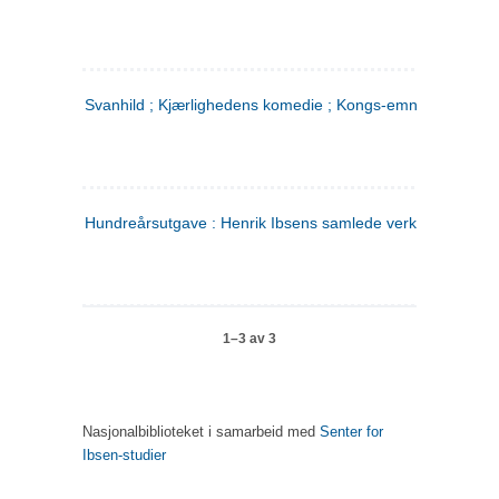
Svanhild ; Kjærlighedens komedie ; Kongs-emnerne
Hundreårsutgave : Henrik Ibsens samlede verker. 4
1–3 av 3
Nasjonalbiblioteket i samarbeid med
Senter for
Ibsen-studier