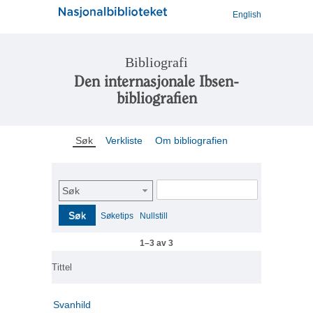
English
Bibliografi
Den internasjonale Ibsen-
bibliografien
Søk
Verkliste
Om bibliografien
Søk
Søk
Søketips
Nullstill
1–3 av 3
Tittel
Svanhild